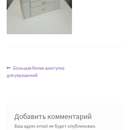
Навигация
Предыдущая
Большая белая шкатулка
запись:
для украшений
по
записям
Добавить комментарий
Ваш адрес email не будет опубликован.