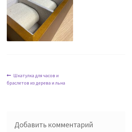
Навигация
Предыдущая
Шкатулка для часов и
запись:
браслетов из дерева и льна
по
записям
Добавить комментарий