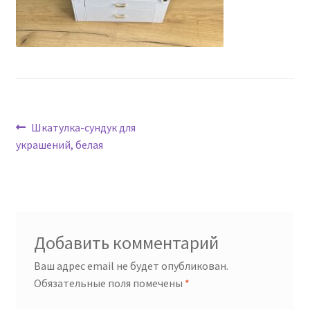
Навигация
Предыдущая
Шкатулка-сундук для
запись:
украшений, белая
по
записям
Добавить комментарий
Ваш адрес email не будет опубликован.
Обязательные поля помечены
*