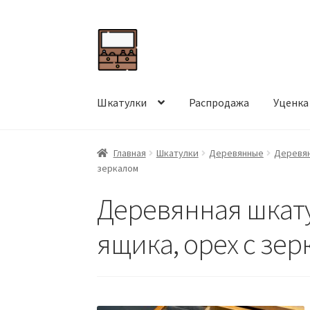
Перейти
Перейти
к
к
навигации
содержимому
Шкатулки
Распродажа
Уценка
Главная
Шкатулки
Деревянные
Деревян
зеркалом
Деревянная шкату
ящика, орех с зе