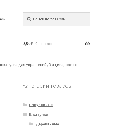
Искать:
Поиск
xes
0,00
₽
0 товаров
шкатулка для украшений, 3 ящика, орех с
Категории товаров
Популярные
Шкатулки
Деревянные