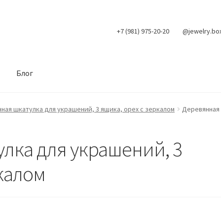
+7 (981) 975-20-20
@jewelry.bo
Блог
ная шкатулка для украшений, 3 ящика, орех с зеркалом
Деревянная 
лка для украшений, 3
ркалом