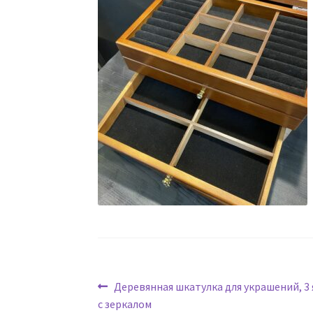
Навигация
Предыдущая
Деревянная шкатулка для украшений, 3 
запись:
с зеркалом