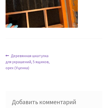
Навигация
Предыдущая
Деревянная шкатулка
запись:
для украшений, 5 ящиков,
по
орех (Уценка)
записям
Добавить комментарий